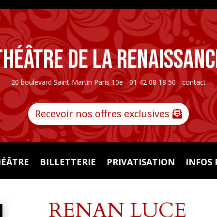
Théâtre de la Renaissanc
20 boulevard Saint-Martin Paris 10e - 01 42 08 18 50 -
contact
Recevoir nos offres exclusives
HÉÂTRE
BILLETTERIE
PRIVATISATION
INFOS 
RENAN LUCE